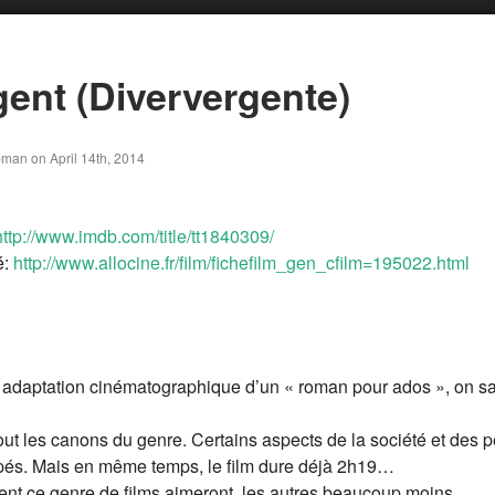
gent (Diververgente)
bman on April 14th, 2014
http://www.imdb.com/title/tt1840309/
é:
http://www.allocine.fr/film/fichefilm_gen_cfilm=195022.html
ne adaptation cinématographique d’un « roman pour ados », on sai
out les canons du genre. Certains aspects de la société et des 
pés. Mais en même temps, le film dure déjà 2h19…
nt ce genre de films aimeront, les autres beaucoup moins.