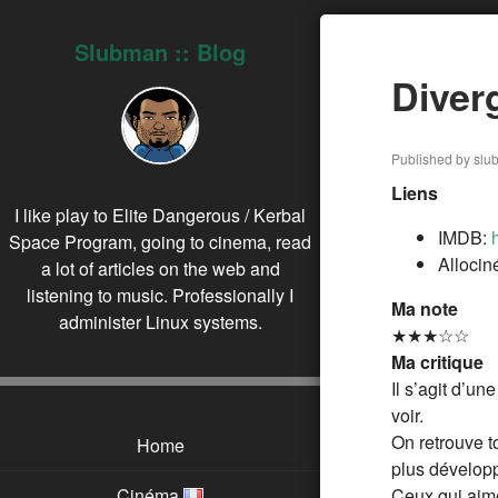
Slubman :: Blog
Diver
Published by slu
Liens
I like play to Elite Dangerous / Kerbal
IMDB:
Space Program, going to cinema, read
Allocin
a lot of articles on the web and
listening to music. Professionally I
Ma note
administer Linux systems.
★★★☆☆
Ma critique
Il s’agit d’u
voir.
On retrouve t
Home
plus dévelop
Cinéma
Ceux qui aime